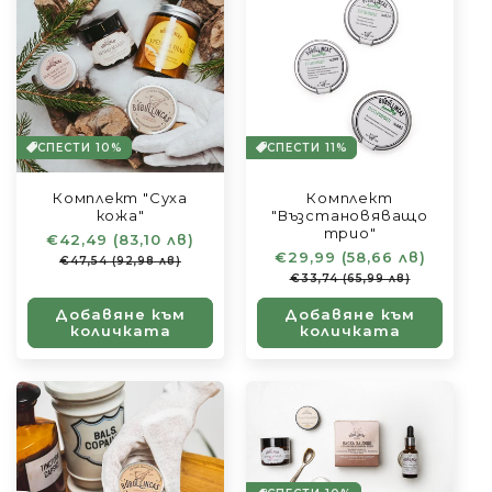
СПЕСТИ 10%
СПЕСТИ 11%
Комплект "Суха
Комплект
кожа"
"Възстановяващо
трио"
Обичайна
€42,49 (83,10 лв)
Цена
Обичайна
€29,99 (58,66 лв)
Цена
цена
при
€47,54 (92,98 лв)
цена
при
разпродажба
€33,74 (65,99 лв)
разпро
Добавяне към
Добавяне към
количката
количката