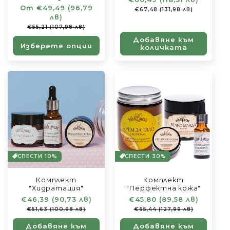
Обичайна
От €49,49 (96,79
цена
при
€67,48 (131,98 лв)
цена
лв)
разпро
Цена
€55,21 (107,98 лв)
при
Добавяне към
разпродажба
Изберете опции
количката
СПЕСТИ 10%
СПЕСТИ 30%
Комплект
Комплект
"Хидратация"
"Перфектна кожа"
Обичайна
€46,39 (90,73 лв)
Цена
Обичайна
€45,80 (89,58 лв)
Цена
цена
при
цена
при
€51,63 (100,98 лв)
€65,44 (127,99 лв)
разпродажба
разпро
Добавяне към
Добавяне към