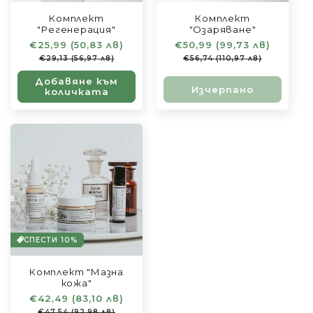
Комплект
Комплект
"Регенерация"
"Озаряване"
Обичайна
€25,99 (50,83 лв)
Цена
Обичайна
€50,99 (99,73 лв)
Цена
цена
при
цена
при
€29,13 (56,97 лв)
€56,74 (110,97 лв)
разпродажба
разпро
Добавяне към
Изчерпано
количката
СПЕСТИ 10%
Комплект "Мазна
кожа"
Обичайна
€42,49 (83,10 лв)
Цена
цена
при
€47,54 (92,98 лв)