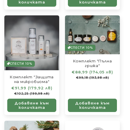
количката
количката
СПЕСТИ 10%
Комплект "Пълна
СПЕСТИ 10%
грижа"
Обичайна
€88,99 (174,05 лв)
Цена
Комплект "Защита
цена
при
€99,18 (193,98 лв)
на микробиома"
разпро
Обичайна
€91,99 (179,92 лв)
Цена
цена
при
€102,25 (199,98 лв)
разпродажба
Добавяне към
Добавяне към
количката
количката