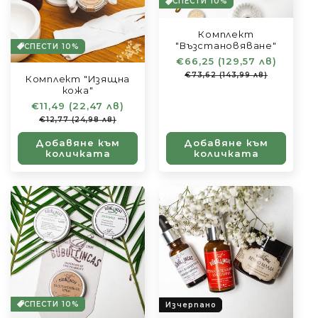
СПЕСТИ 10%
Комплект
"Възстановяване"
СПЕСТИ 10%
Обичайна
€66,25 (129,57 лв)
Цена
цена
при
€73,62 (143,99 лв)
Комплект "Изящна
разпро
кожа"
Обичайна
€11,49 (22,47 лв)
Цена
цена
при
€12,77 (24,98 лв)
разпродажба
Добавяне към
Добавяне към
количката
количката
СПЕСТИ 10%
Изчерпано